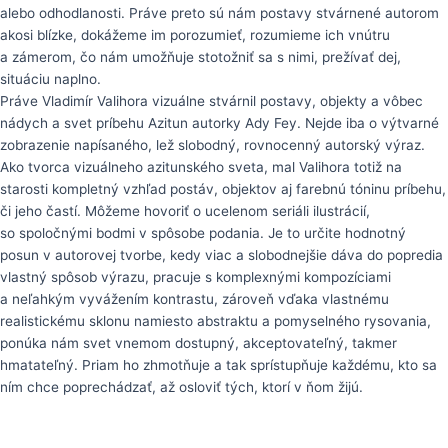
alebo odhodlanosti. Práve preto sú nám postavy stvárnené autorom
akosi blízke, dokážeme im porozumieť, rozumieme ich vnútru
a zámerom, čo nám umožňuje stotožniť sa s nimi, prežívať dej,
situáciu naplno.
Práve Vladimír Valihora vizuálne stvárnil postavy, objekty a vôbec
nádych a svet príbehu Azitun autorky Ady Fey. Nejde iba o výtvarné
zobrazenie napísaného, lež slobodný, rovnocenný autorský výraz.
Ako tvorca vizuálneho azitunského sveta, mal Valihora totiž na
starosti kompletný vzhľad postáv, objektov aj farebnú tóninu príbehu,
či jeho častí. Môžeme hovoriť o ucelenom seriáli ilustrácií,
so spoločnými bodmi v spôsobe podania. Je to určite hodnotný
posun v autorovej tvorbe, kedy viac a slobodnejšie dáva do popredia
vlastný spôsob výrazu, pracuje s komplexnými kompozíciami
a neľahkým vyvážením kontrastu, zároveň vďaka vlastnému
realistickému sklonu namiesto abstraktu a pomyselného rysovania,
ponúka nám svet vnemom dostupný, akceptovateľný, takmer
hmatateľný. Priam ho zhmotňuje a tak sprístupňuje každému, kto sa
ním chce poprechádzať, až osloviť tých, ktorí v ňom žijú.