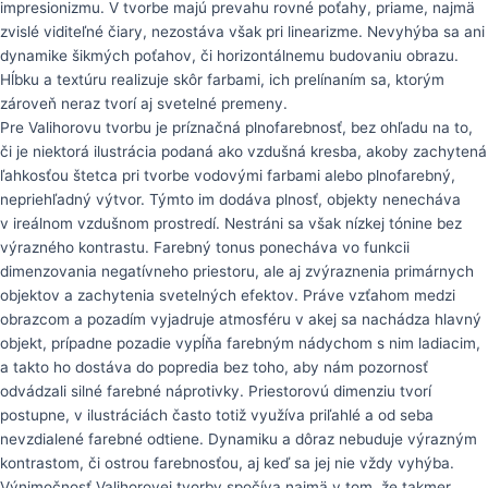
impresionizmu. V tvorbe majú prevahu rovné poťahy, priame, najmä
zvislé viditeľné čiary, nezostáva však pri linearizme. Nevyhýba sa ani
dynamike šikmých poťahov, či horizontálnemu budovaniu obrazu.
Hĺbku a textúru realizuje skôr farbami, ich prelínaním sa, ktorým
zároveň neraz tvorí aj svetelné premeny.
Pre Valihorovu tvorbu je príznačná plnofarebnosť, bez ohľadu na to,
či je niektorá ilustrácia podaná ako vzdušná kresba, akoby zachytená
ľahkosťou štetca pri tvorbe vodovými farbami alebo plnofarebný,
nepriehľadný výtvor. Týmto im dodáva plnosť, objekty nenecháva
v ireálnom vzdušnom prostredí. Nestráni sa však nízkej tónine bez
výrazného kontrastu. Farebný tonus ponecháva vo funkcii
dimenzovania negatívneho priestoru, ale aj zvýraznenia primárnych
objektov a zachytenia svetelných efektov. Práve vzťahom medzi
obrazcom a pozadím vyjadruje atmosféru v akej sa nachádza hlavný
objekt, prípadne pozadie vypĺňa farebným nádychom s nim ladiacim,
a takto ho dostáva do popredia bez toho, aby nám pozornosť
odvádzali silné farebné náprotivky. Priestorovú dimenziu tvorí
postupne, v ilustráciách často totiž využíva priľahlé a od seba
nevzdialené farebné odtiene. Dynamiku a dôraz nebuduje výrazným
kontrastom, či ostrou farebnosťou, aj keď sa jej nie vždy vyhýba.
Výnimočnosť Valihorovej tvorby spočíva najmä v tom, že takmer