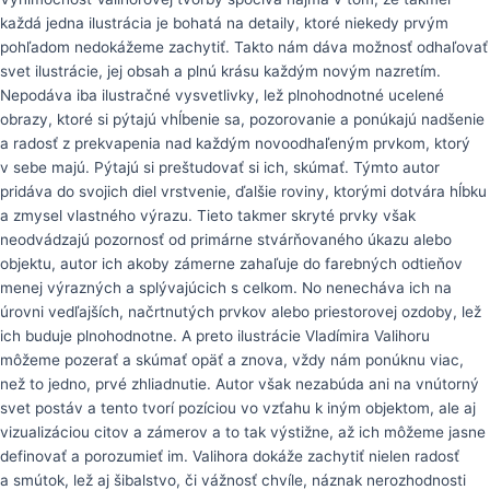
každá jedna ilustrácia je bohatá na detaily, ktoré niekedy prvým
pohľadom nedokážeme zachytiť. Takto nám dáva možnosť odhaľovať
svet ilustrácie, jej obsah a plnú krásu každým novým nazretím.
Nepodáva iba ilustračné vysvetlivky, lež plnohodnotné ucelené
obrazy, ktoré si pýtajú vhĺbenie sa, pozorovanie a ponúkajú nadšenie
a radosť z prekvapenia nad každým novoodhaľeným prvkom, ktorý
v sebe majú. Pýtajú si preštudovať si ich, skúmať. Týmto autor
pridáva do svojich diel vrstvenie, ďalšie roviny, ktorými dotvára hĺbku
a zmysel vlastného výrazu. Tieto takmer skryté prvky však
neodvádzajú pozornosť od primárne stvárňovaného úkazu alebo
objektu, autor ich akoby zámerne zahaľuje do farebných odtieňov
menej výrazných a splývajúcich s celkom. No nenecháva ich na
úrovni vedľajších, načrtnutých prvkov alebo priestorovej ozdoby, lež
ich buduje plnohodnotne. A preto ilustrácie Vladímira Valihoru
môžeme pozerať a skúmať opäť a znova, vždy nám ponúknu viac,
než to jedno, prvé zhliadnutie. Autor však nezabúda ani na vnútorný
svet postáv a tento tvorí pozíciou vo vzťahu k iným objektom, ale aj
vizualizáciou citov a zámerov a to tak výstižne, až ich môžeme jasne
definovať a porozumieť im. Valihora dokáže zachytiť nielen radosť
a smútok, lež aj šibalstvo, či vážnosť chvíle, náznak nerozhodnosti