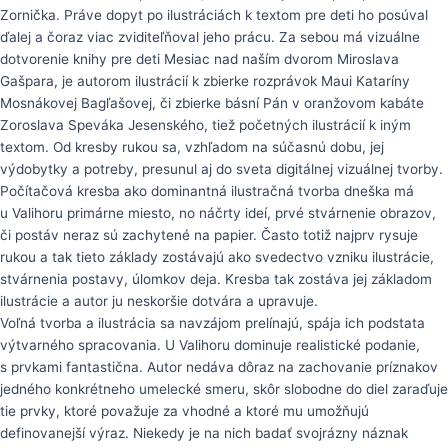
Zornička. Práve dopyt po ilustráciách k textom pre deti ho posúval
ďalej a čoraz viac zviditeľňoval jeho prácu. Za sebou má vizuálne
dotvorenie knihy pre deti Mesiac nad naším dvorom Miroslava
Gašpara, je autorom ilustrácií k zbierke rozprávok Maui Kataríny
Mosnákovej Bagľašovej, či zbierke básní Pán v oranžovom kabáte
Zoroslava Speváka Jesenského, tiež početných ilustrácií k iným
textom. Od kresby rukou sa, vzhľadom na súčasnú dobu, jej
výdobytky a potreby, presunul aj do sveta digitálnej vizuálnej tvorby.
Počítačová kresba ako dominantná ilustračná tvorba dneška má
u Valihoru primárne miesto, no náčrty ideí, prvé stvárnenie obrazov,
či postáv neraz sú zachytené na papier. Často totiž najprv rysuje
rukou a tak tieto základy zostávajú ako svedectvo vzniku ilustrácie,
stvárnenia postavy, úlomkov deja. Kresba tak zostáva jej základom
ilustrácie a autor ju neskoršie dotvára a upravuje.
Voľná tvorba a ilustrácia sa navzájom prelínajú, spája ich podstata
výtvarného spracovania. U Valihoru dominuje realistické podanie,
s prvkami fantastična. Autor nedáva dôraz na zachovanie príznakov
jedného konkrétneho umelecké smeru, skôr slobodne do diel zaraďuje
tie prvky, ktoré považuje za vhodné a ktoré mu umožňujú
definovanejší výraz. Niekedy je na nich badať svojrázny náznak