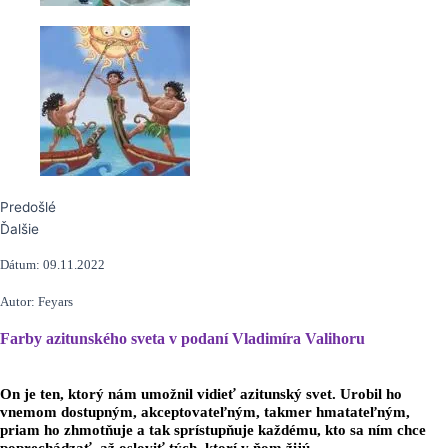
Predošlé
Ďalšie
Dátum: 09.11.2022
Autor: Feyars
Farby azitunského sveta v podaní Vladimíra Valihoru
On je ten, ktorý nám umožnil vidieť azitunský svet. Urobil ho
vnemom dostupným, akceptovateľným, takmer hmatateľným,
priam ho zhmotňuje a tak sprístupňuje každému, kto sa ním chce
poprechádzať, až osloviť tých, ktorí v ňom žijú