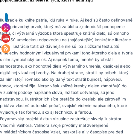
Ilustrácie ku knihe patria, idú ruka v ruke. Aj keď sú často definované
ako sprievodný prvok, ktorý má za úlohu zjednodušiť pochopenie
textu, či výtvarná výzdoba ktorá spestruje knižné dielo, sú omnoho
viac. Sú umeleckou odpoveďou na (najčastejšie) konkrétne literárne
dielo. Ilustrácie totiž už dávnejšie nie sú iba slúžkami textu. Sú
umelecky hodnotnými vizuálnymi prvkami toho-ktorého diela a tvoria
s ním symbiotický celok. Aj napriek tomu, mnohé by obstáli
samostatne, ako hodnotné diela výtvarného umenia, klasickej alebo
digitálnej vizuálnej tvorby. Na druhej strane, stratili by príbeh, ktorý
za nimi stojí, rovnako ako by daný text stratil bujnosť, nápovedu
tónov, ktorými žije. Neraz však knižné kresby nielen zhmotňujú do
vizuálnej podoby napísané slová, lež text dotvárajú, sú jeho
nadstavbou. Ilustrátor ich síce pretáča do kresieb, ale zároveň im
pridáva vlastnú autorskú pečať, svojské videnie napísaného, ktoré
vyjadruje tak formou, ako aj technikou a farbou.
Feyarsovský projekt Azitun vizuálne zastrešuje skvelý ilustrátor
Vladimír Valihora. Valihora svoje prvotiny mal zverejnené
v mládežníckom časopise Vzlet, neskoršie aj v časopise pre deti